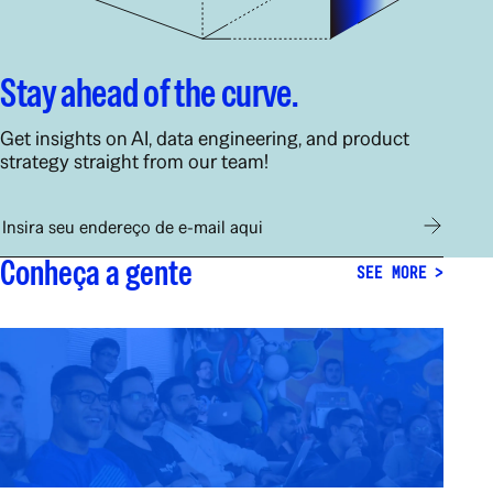
Stay ahead of the curve.
Get insights on AI, data engineering, and product
strategy straight from our team!
E-mail
Subscribe
Conheça a gente
SEE MORE