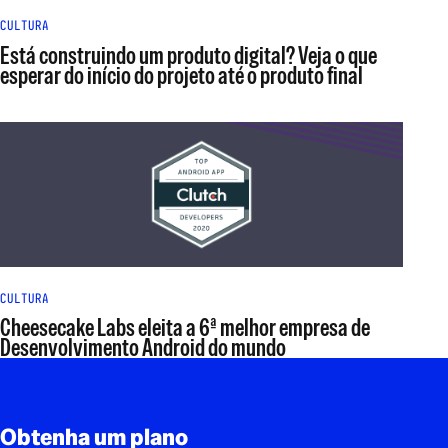
CULTURA
Está construindo um produto digital? Veja o que
esperar do início do projeto até o produto final
CULTURA
Cheesecake Labs eleita a 6ª melhor empresa de
Desenvolvimento Android do mundo
Rodapé
Obtenha um plano